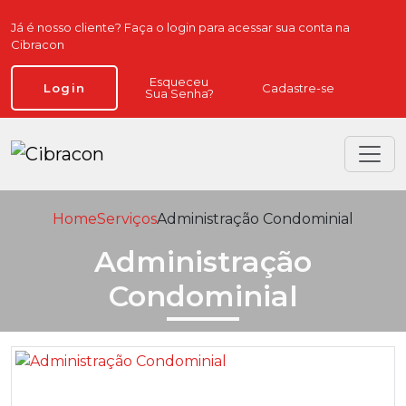
Já é nosso cliente? Faça o login para acessar sua conta na
Cibracon
Esqueceu
Cadastre-se
Login
Sua Senha?
Home
Serviços
Administração Condominial
Administração
Condominial