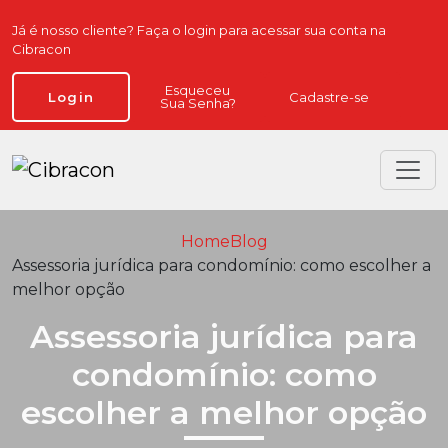
Já é nosso cliente? Faça o login para acessar sua conta na
Cibracon
Esqueceu
Cadastre-se
Login
Sua Senha?
Home
Blog
Assessoria jurídica para condomínio: como escolher a
melhor opção
Assessoria jurídica para
condomínio: como
escolher a melhor opção