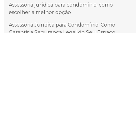
Assessoria jurídica para condomínio: como
escolher a melhor opção
Assessoria Jurídica para Condomínio: Como
Garantir a Segurança Legal do Seu Espaço
Assessoria jurídica para condomínio: suporte
legal para administração eficiente
Assessoria Jurídica para Condomínio: Tudo que
Você Precisa Saber
Benefícios da Consultoria Jurídica para
Condomínio e Como Escolher a Melhor
Como a ADM Administração de Condomínios em
SP Maximiza a Eficiência
Como a Adm Administração de Condomínios SP
Pode Transformar a Gestão do Seu Imóvel