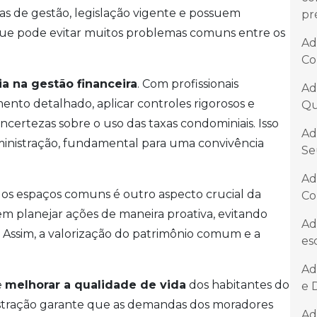
s de gestão, legislação vigente e possuem
pr
 que pode evitar muitos problemas comuns entre os
Ad
Co
ia na gestão financeira
. Com profissionais
Ad
ento detalhado, aplicar controles rigorosos e
Qu
incertezas sobre o uso das taxas condominiais. Isso
Ad
ministração, fundamental para uma convivência
Se
Ad
os espaços comuns é outro aspecto crucial da
Co
uem planejar ações de maneira proativa, evitando
Ad
 Assim, a valorização do patrimônio comum e a
es
Ad
e
melhorar a qualidade de vida
dos habitantes do
e 
istração garante que as demandas dos moradores
Ad