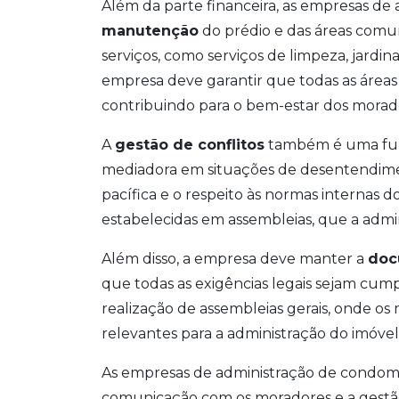
Além da parte financeira, as empresas de
manutenção
do prédio e das áreas comun
serviços, como serviços de limpeza, jard
empresa deve garantir que todas as área
contribuindo para o bem-estar dos morad
A
gestão de conflitos
também é uma fun
mediadora em situações de desentendime
pacífica e o respeito às normas internas
estabelecidas em assembleias, que a admi
Além disso, a empresa deve manter a
doc
que todas as exigências legais sejam cumpri
realização de assembleias gerais, onde os
relevantes para a administração do imóvel
As empresas de administração de condom
comunicação com os moradores e a gestão 