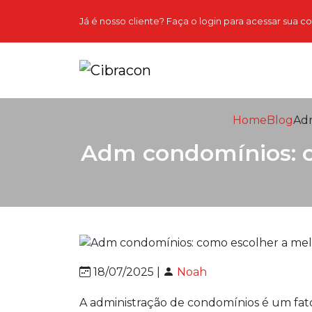
Já é nosso cliente? Faça o login para acessar sua c
Home
Blog
Adm
Adm condomínios: c
18/07/2025 |
Noah
A administração de condomínios é um fator 