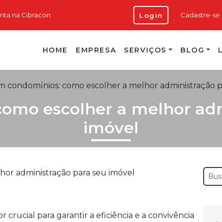
onta na Cibracon
Cadastre-se
Login
HOME
EMPRESA
SERVIÇOS
BLOG
 condomínios: como escolher a melhor administração p
omo escolher a melhor adm
imóvel
crucial para garantir a eficiência e a convivência