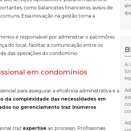
sí
portantes, como balancetes financeiros, avisos de
qu
muns. Essa inovação na gestão torna a
ios é responsável por administrar o patrimônio
 do local, facilitar a comunicação entre os
B
dade das operações do condomínio.
A 
fissional em condomínios
Sí
Me
Ad
encial para assegurar a eficiência administrativa e a
es
 da complexidade das necessidades em
co
icados no gerenciamento traz inúmeros
co
Ad
ional traz
expertise
ao processo. Profissionais
co