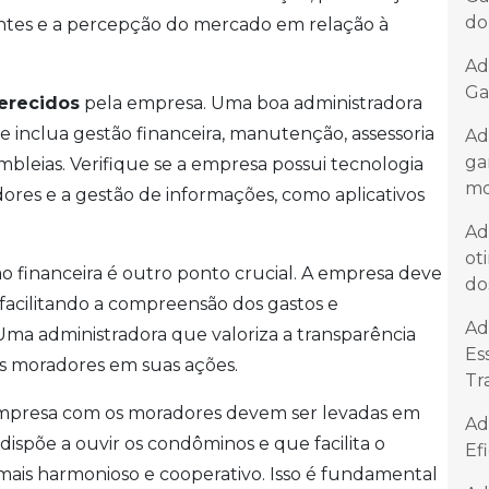
do
lientes e a percepção do mercado em relação à
Ad
Ga
ferecidos
pela empresa. Uma boa administradora
inclua gestão financeira, manutenção, assessoria
Ad
ga
mbleias. Verifique se a empresa possui tecnologia
mo
ores e a gestão de informações, como aplicativos
Ad
ot
o financeira é outro ponto crucial. A empresa deve
do
 facilitando a compreensão dos gastos e
Ad
Uma administradora que valoriza a transparência
Es
os moradores em suas ações.
Tr
mpresa com os moradores devem ser levadas em
Ad
ispõe a ouvir os condôminos e que facilita o
Ef
ais harmonioso e cooperativo. Isso é fundamental