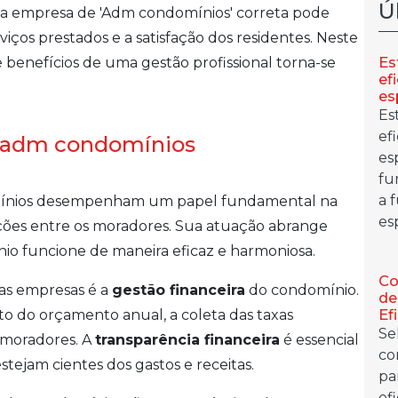
Ú
 a empresa de 'Adm condomínios' correta pode
iços prestados e a satisfação dos residentes. Neste
Es
 benefícios de uma gestão profissional torna-se
ef
es
Es
ef
 adm condomínios
es
fu
a 
omínios desempenham um papel fundamental na
es
ações entre os moradores. Sua atuação abrange
nio funcione de maneira eficaz e harmoniosa.
Co
sas empresas é a
gestão financeira
do condomínio.
de
Ef
o do orçamento anual, a coleta das taxas
Se
s moradores. A
transparência financeira
é essencial
co
estejam cientes dos gastos e receitas.
pa
ef