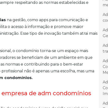
, sempre respeitando as normas estabelecidas e
me
Ad
ias
na gestão, como apps para comunicação e
co
ilita o acesso à informação e promove maior
Ad
inistração. Esse tipo de inovação também atrai mais
Ge
Ad
ssional, o condomínio torna-se um espaço mais
tr
oradores se beneficiam de um ambiente em que
Ad
 as normas e contribuindo para o bem-estar
Co
o profissional não é apenas uma escolha, mas uma
Me
em condomínios.
Ad
Co
ma empresa de adm condomínios
Im
Ad