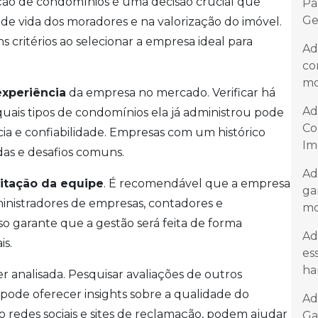
ão de condomínios é uma decisão crucial que
Pa
Ge
e vida dos moradores e na valorização do imóvel.
 critérios ao selecionar a empresa ideal para
Ad
co
mo
experiência
da empresa no mercado. Verificar há
Ad
ais tipos de condomínios ela já administrou pode
Co
a e confiabilidade. Empresas com um histórico
Im
as e desafios comuns.
Ad
itação da equipe
. É recomendável que a empresa
ga
ministradores de empresas, contadores e
mo
sso garante que a gestão será feita de forma
Ad
is.
es
ha
analisada. Pesquisar avaliações de outros
pode oferecer insights sobre a qualidade do
Ad
o redes sociais e sites de reclamação, podem ajudar
Ga