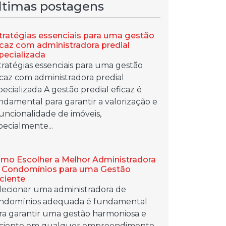
ltimas postagens
tratégias essenciais para uma gestão
icaz com administradora predial
pecializada
tratégias essenciais para uma gestão
icaz com administradora predial
pecializada A gestão predial eficaz é
ndamental para garantir a valorização e
funcionalidade de imóveis,
pecialmente...
mo Escolher a Melhor Administradora
 Condomínios para uma Gestão
iciente
lecionar uma administradora de
ndomínios adequada é fundamental
ra garantir uma gestão harmoniosa e
iciente em qualquer empreendimento