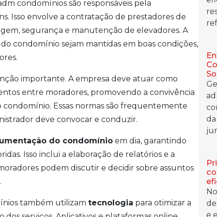
 adm condomínios são responsáveis pela
re
s. Isso envolve a contratação de prestadores de
ref
inagem, segurança e manutenção de elevadores. A
s do condomínio sejam mantidas em boas condições,
En
ores.
Co
So
ção importante. A empresa deve atuar como
Ge
ntos entre moradores, promovendo a convivência
ad
 do condomínio. Essas normas são frequentemente
co
da
nistrador deve convocar e conduzir.
jur
umentação do condomínio
em dia, garantindo
das. Isso inclui a elaboração de relatórios e a
Pr
 moradores podem discutir e decidir sobre assuntos
co
ef
.
No
ínios também utilizam
tecnologia
para otimizar a
de
e 
dos serviços. Aplicativos e plataformas online