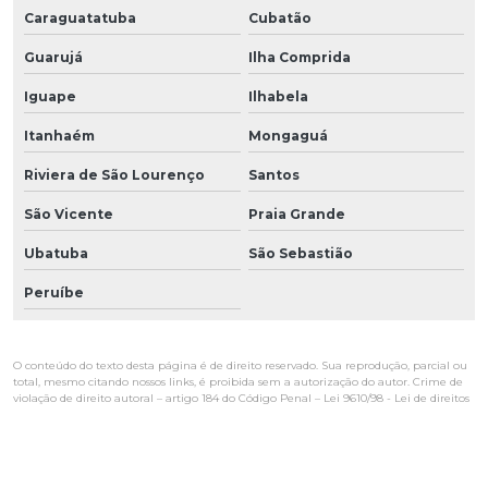
Caraguatatuba
Cubatão
Guarujá
Ilha Comprida
Iguape
Ilhabela
Itanhaém
Mongaguá
Riviera de São Lourenço
Santos
São Vicente
Praia Grande
Ubatuba
São Sebastião
Peruíbe
O conteúdo do texto desta página é de direito reservado. Sua reprodução, parcial ou
total, mesmo citando nossos links, é proibida sem a autorização do autor. Crime de
violação de direito autoral – artigo 184 do Código Penal –
Lei 9610/98 - Lei de direitos
autorais
.