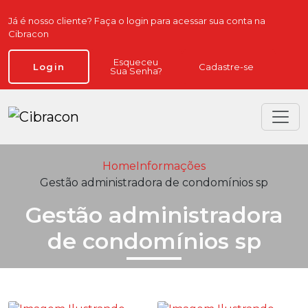
Já é nosso cliente? Faça o login para acessar sua conta na
Cibracon
Esqueceu
Cadastre-se
Login
Sua Senha?
Home
Informações
Gestão administradora de condomínios sp
Gestão administradora
de condomínios sp