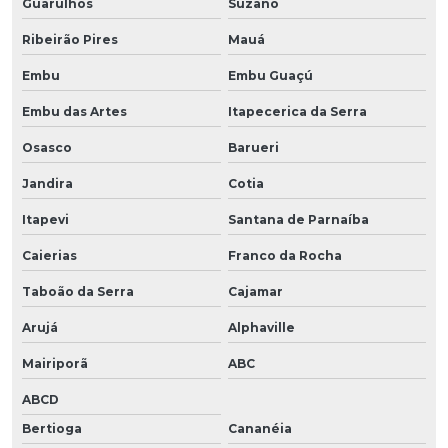
Guarulhos
Suzano
Ribeirão Pires
Mauá
Embu
Embu Guaçú
Embu das Artes
Itapecerica da Serra
Osasco
Barueri
Jandira
Cotia
Itapevi
Santana de Parnaíba
Caierias
Franco da Rocha
Taboão da Serra
Cajamar
Arujá
Alphaville
Mairiporã
ABC
ABCD
Bertioga
Cananéia