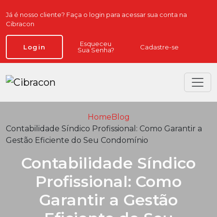
Já é nosso cliente? Faça o login para acessar sua conta na
Cibracon
Esqueceu
Cadastre-se
Login
Sua Senha?
Home
Blog
Contabilidade Síndico Profissional: Como Garantir a
Gestão Eficiente do Seu Condomínio
Contabilidade Síndico
Profissional: Como
Garantir a Gestão