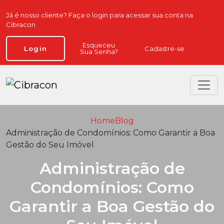
Já é nosso cliente? Faça o login para acessar sua conta na
Cibracon
Esqueceu
Cadastre-se
Login
Sua Senha?
Home
Blog
Administração de Condomínios: Como Garantir a Boa
Gestão do Seu Imóvel
Administração de
Condomínios: Como
Garantir a Boa Gestão do