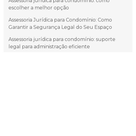
Assessoria jurídica para condomínio: como
escolher a melhor opção
Assessoria Jurídica para Condomínio: Como
Garantir a Segurança Legal do Seu Espaço
Assessoria jurídica para condomínio: suporte
legal para administração eficiente
Assessoria Jurídica para Condomínio: Tudo que
Você Precisa Saber
Benefícios da Consultoria Jurídica para
Condomínio e Como Escolher a Melhor
Como a ADM Administração de Condomínios em
SP Maximiza a Eficiência
Como a Adm Administração de Condomínios SP
Pode Transformar a Gestão do Seu Imóvel