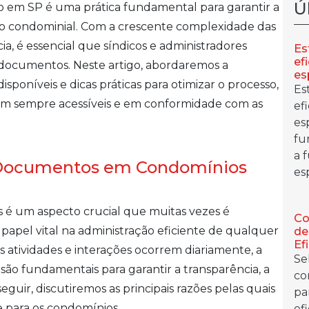
Ú
 em SP é uma prática fundamental para garantir a
ção condominial. Com a crescente complexidade das
, é essencial que síndicos e administradores
Es
ef
documentos. Neste artigo, abordaremos a
es
isponíveis e dicas práticas para otimizar o processo,
Es
jam sempre acessíveis e em conformidade com as
ef
es
fu
a 
 Documentos em Condomínios
es
é um aspecto crucial que muitas vezes é
Co
pel vital na administração eficiente de qualquer
de
Ef
 atividades e interações ocorrem diariamente, a
Se
ão fundamentais para garantir a transparência, a
co
seguir, discutiremos as principais razões pelas quais
pa
 para os condomínios.
ef