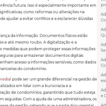
pr
erência futura. Isso é especialmente importante em
nificativas, como reformas ou alterações na
Ad
 ajudar a evitar conflitos e a esclarecer dúvidas
Co
Ad
Qu
rança da informação. Documentos físicos estão
es e até mesmo roubo. A digitalização e a
Ad
o medidas que podem proteger essas informações
Se
s seguras para armazenar documentos digitais
Ad
tenham acesso a informações sensíveis, como dados
Co
nanceiras do condomínio.
Ad
redial
pode ser um grande diferencial na gestão de
es
alizados em lidar com a burocracia e a
Ad
ração de condomínios, garantindo que tudo esteja
e 
m seguidas. Com a ajuda de uma administradora, os
Ad
áreas da gestão, sabendo que a parte documental