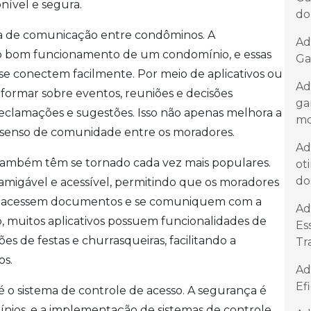
ível e segura.
do
ma de comunicação entre condôminos. A
Ad
o bom funcionamento de um condomínio, e essas
Ga
e conectem facilmente. Por meio de aplicativos ou
Ad
nformar sobre eventos, reuniões e decisões
ga
eclamações e sugestões. Isso não apenas melhora a
mo
enso de comunidade entre os moradores.
Ad
 também têm se tornado cada vez mais populares.
ot
do
 amigável e acessível, permitindo que os moradores
, acessem documentos e se comuniquem com a
Ad
o, muitos aplicativos possuem funcionalidades de
Es
 de festas e churrasqueiras, facilitando a
Tr
os.
Ad
Ef
o sistema de controle de acesso. A segurança é
os, e a implementação de sistemas de controle