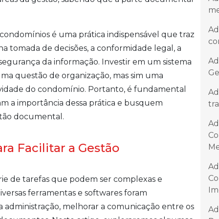
me
Ad
ondomínios é uma prática indispensável que traz
co
e na tomada de decisões, a conformidade legal, a
Ad
 a segurança da informação. Investir em um sistema
Ge
ma questão de organização, mas sim uma
gevidade do condomínio. Portanto, é fundamental
Ad
am a importância dessa prática e busquem
tr
stão documental.
Ad
Co
a Facilitar a Gestão
Me
Ad
Co
ie de tarefas que podem ser complexas e
Im
 diversas ferramentas e softwares foram
 a administração, melhorar a comunicação entre os
Ad