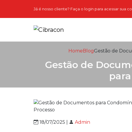
Já é nosso cliente? Faça o login para acessar sua c
Home
Blog
Gestão de Docum
Gestão de Docume
para
18/07/2025 |
Admin