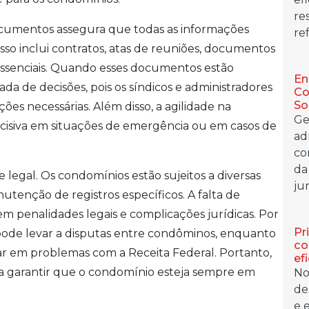
re
cumentos assegura que todas as informações
ref
Isso inclui contratos, atas de reuniões, documentos
s essenciais. Quando esses documentos estão
En
mada de decisões, pois os síndicos e administradores
Co
So
es necessárias. Além disso, a agilidade na
Ge
isiva em situações de emergência ou em casos de
ad
co
da
legal. Os condomínios estão sujeitos a diversas
jur
tenção de registros específicos. A falta de
penalidades legais e complicações jurídicas. Por
Pr
pode levar a disputas entre condôminos, enquanto
co
tar em problemas com a Receita Federal. Portanto,
ef
a garantir que o condomínio esteja sempre em
No
de
e 