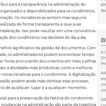
ibui para a transparência na administração do
sí
qu
ganizados e disponibilizados para os condôminos,
boração. Os moradores se sentem mais seguros
ealizada de forma transparente e que suas
sideração. Isso pode resultar em uma convivência
ção dos condôminos nas decisões do dia a dia.
B
efício significativo da gestão de documentos. Com
A 
ado, os administradores podem economizar tempo
Sí
rder horas procurando documentos em meio a pilhas
Me
po a atividades mais produtivas, como a melhoria
Ad
vas iniciativas para o condomínio. A digitalização
es
estão podem ainda mais otimizar esse processo,
co
ados de qualquer lugar e a qualquer momento.
co
ial para a preservação da história do condomínio.
Ad
 mudanças na administração são parte da trajetória
co