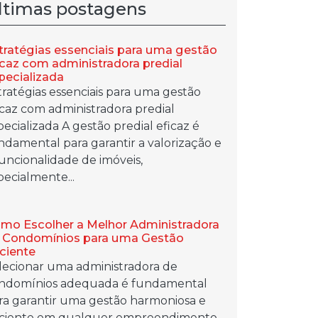
ltimas postagens
tratégias essenciais para uma gestão
icaz com administradora predial
pecializada
tratégias essenciais para uma gestão
icaz com administradora predial
pecializada A gestão predial eficaz é
ndamental para garantir a valorização e
funcionalidade de imóveis,
pecialmente...
mo Escolher a Melhor Administradora
 Condomínios para uma Gestão
iciente
lecionar uma administradora de
ndomínios adequada é fundamental
ra garantir uma gestão harmoniosa e
iciente em qualquer empreendimento