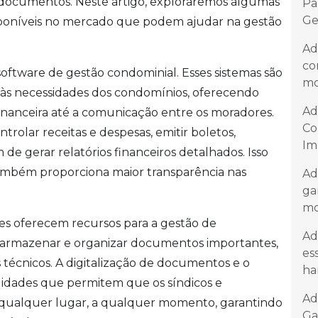
 documentos. Neste artigo, exploraremos algumas
Pa
Ge
isponíveis no mercado que podem ajudar na gestão
Ad
co
oftware de gestão condominial. Esses sistemas são
mo
 às necessidades dos condomínios, oferecendo
Ad
inanceira até a comunicação entre os moradores.
Co
rolar receitas e despesas, emitir boletos,
Im
 de gerar relatórios financeiros detalhados. Isso
 também proporciona maior transparência nas
Ad
ga
mo
res oferecem recursos para a gestão de
Ad
de armazenar e organizar documentos importantes,
es
 técnicos. A digitalização de documentos e o
ha
dades que permitem que os síndicos e
Ad
 qualquer lugar, a qualquer momento, garantindo
Ga