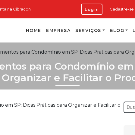
onta na Cibracon
Cadastre-se
Login
HOME
EMPRESA
SERVIÇOS
BLOG
entos para Condomínio em SP: Dicas Práticas para Organ
ntos para Condomínio em S
 Organizar e Facilitar o Pro