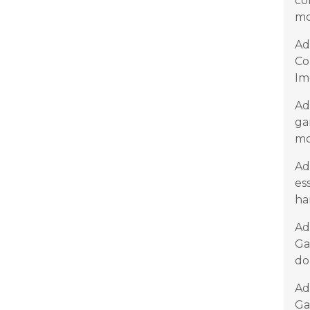
co
mo
Ad
Co
Im
Ad
ga
mo
Ad
es
ha
Ad
Ga
do
Ad
Ga