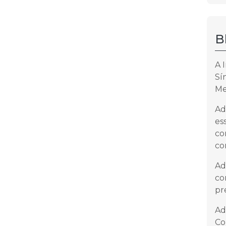
B
A 
Sí
Me
Ad
es
co
co
Ad
co
pr
Ad
Co