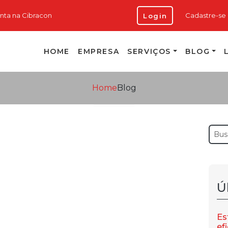
onta na Cibracon
Cadastre-se
Login
HOME
EMPRESA
SERVIÇOS
BLOG
Home
Blog
Ú
Es
ef