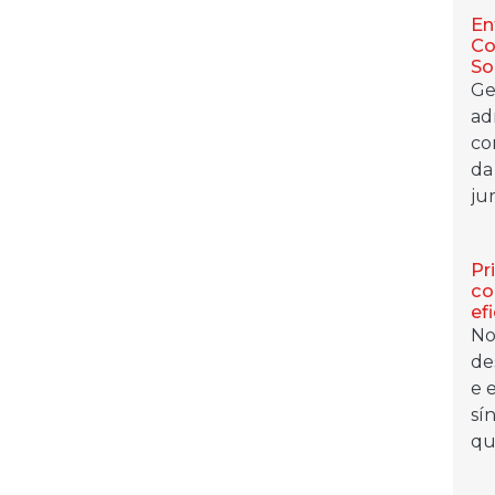
En
Co
So
Ge
ad
co
da
jur
Pr
co
ef
No
de
e 
sí
qu