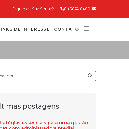
Esqueceu Sua Senha?
(11) 3874-8400
LINKS DE INTERESSE
CONTATO
ltimas postagens
tratégias essenciais para uma gestão
icaz com administradora predial