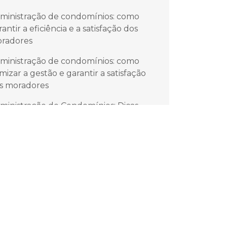
ministração de condomínios: como
rantir a eficiência e a satisfação dos
radores
ministração de condomínios: como
imizar a gestão e garantir a satisfação
s moradores
ministração de Condomínios: Dicas
senciais para uma Gestão Eficiente e
ansparente
ministradora Condominial Sp: Gestão
iciente E Transparente
ministradora de condomínios SP é a
ave para a gestão eficiente do seu
óvel