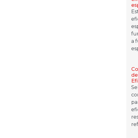
es
Es
ef
es
fu
a 
es
Co
de
Ef
Se
co
pa
ef
re
ref